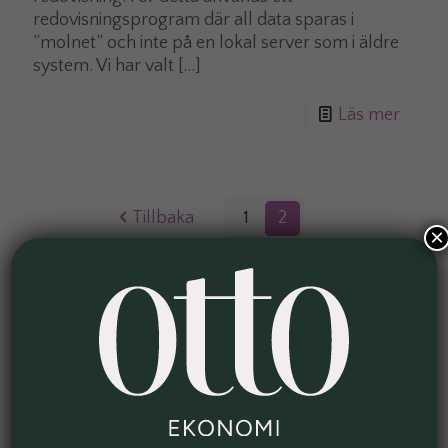
redovisningsprogram där all data sparas i
”molnet” och inte på en lokal server som i äldre
system. Vi har valt
[…]
Läs mer
Tillbaka
1
2
×
Kategorier
Ådemark Ekonomi
Ekonominyheter
Företagande