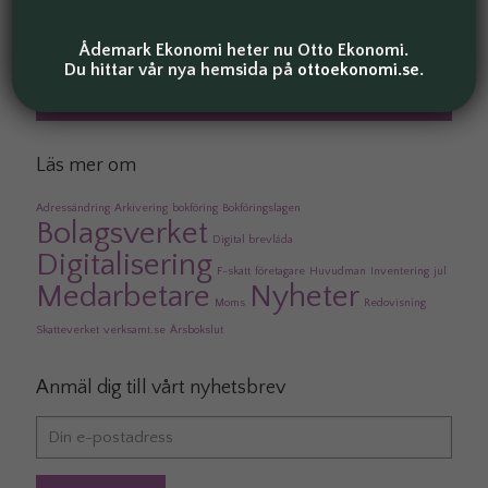
Nyheter
Ådemark Ekonomi heter nu Otto Ekonomi.
Övrigt
Du hittar vår nya hemsida på
ottoekonomi.se
.
Tips
Läs mer om
Adressändring
Arkivering
bokföring
Bokföringslagen
Bolagsverket
Digital brevlåda
Digitalisering
F-skatt
företagare
Huvudman
Inventering
jul
Medarbetare
Nyheter
Moms
Redovisning
Skatteverket
verksamt.se
Årsbokslut
Anmäl dig till vårt nyhetsbrev