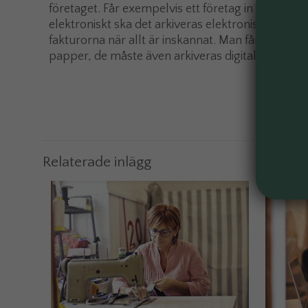
företaget. Får exempelvis ett företag in materia
elektroniskt ska det arkiveras elektroniskt. Det 
fakturorna när allt är inskannat. Man får inte hel
papper, de måste även arkiveras digitalt.
Relaterade inlägg