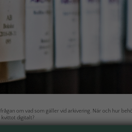
 frågan om vad som gäller vid arkivering. När och hur be
kvittot digitalt?
arkiveras i sju års tid – och i den form den hade när den k