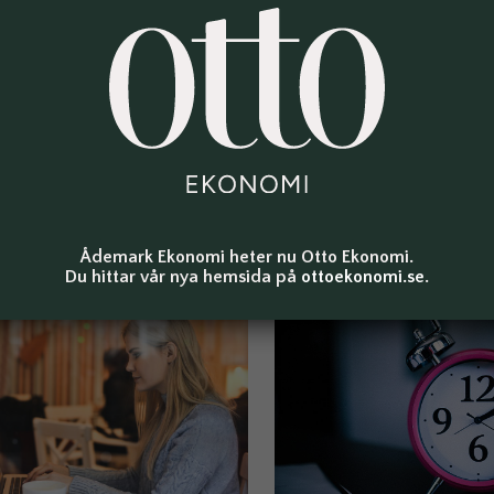
l på papper ska det också arkiveras på papper och har det 
går däremot inte att skanna in pappersfakturor och sedan s
ler skriva ut elektroniska fakturor och sedan bara arkivera
Email
Linke
F
Ådemark Ekonomi heter nu Otto Ekonomi.
Du hittar vår nya hemsida på
ottoekonomi.se
.