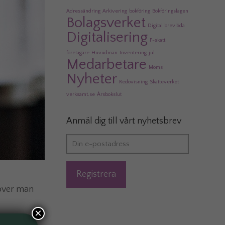
Adressändring
Arkivering
bokföring
Bokföringslagen
Bolagsverket
Digital brevlåda
Digitalisering
F-skatt
företagare
Huvudman
Inventering
jul
Medarbetare
Moms
Nyheter
Redovisning
Skatteverket
verksamt.se
Årsbokslut
Anmäl dig till vårt nyhetsbrev
höver man
×
om till