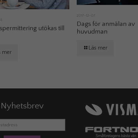
2017-12-07
06
Dags för anmälan av
spermittering utökas till
huvudman
Läs mer
s mer
Nyhetsbrev