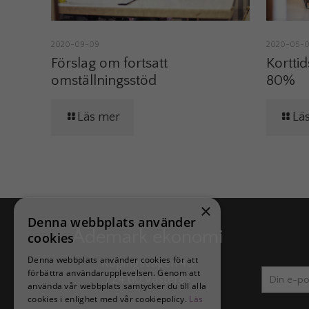
2020-09-09
2020-05-
Förslag om fortsatt
Korttid
omställningsstöd
80%
Läs mer
Lä
×
Denna webbplats använder
Ådemark ekonomi
cookies
Denna webbplats använder cookies för att
Köpingsvägen 40
förbättra användarupplevelsen. Genom att
724 60 Västerås
använda vår webbplats samtycker du till alla
cookies i enlighet med vår cookiepolicy.
Läs