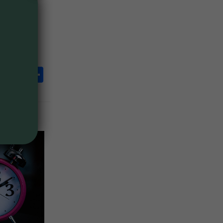
kommit in
länga
 dem på
dIn
acebook
Twitter
Evernote
Dela