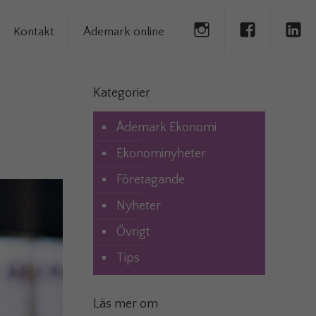
Instagram
Facebook
Li
Kontakt
Ådemark online
Kategorier
Ådemark Ekonomi
Ekonominyheter
Företagande
Nyheter
Övrigt
Tips
Läs mer om