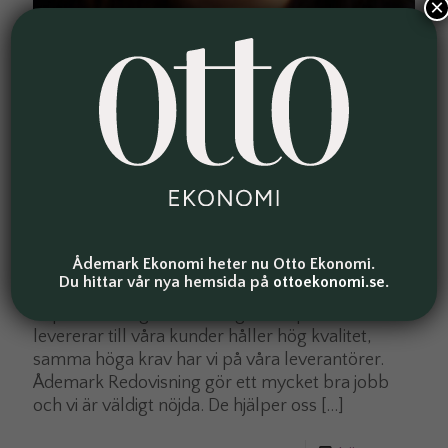
×
2021-04-03
Sophie Pettersson, Kvistberga
Ådemark Ekonomi heter nu Otto Ekonomi.
Group AB
Du hittar vår nya hemsida på
ottoekonomi.se
.
Vi på Kvistberga ställer höga krav på att det vi
levererar till våra kunder håller hög kvalitet,
samma höga krav har vi på våra leverantörer.
Ådemark Redovisning gör ett mycket bra jobb
och vi är väldigt nöjda. De hjälper oss
[…]