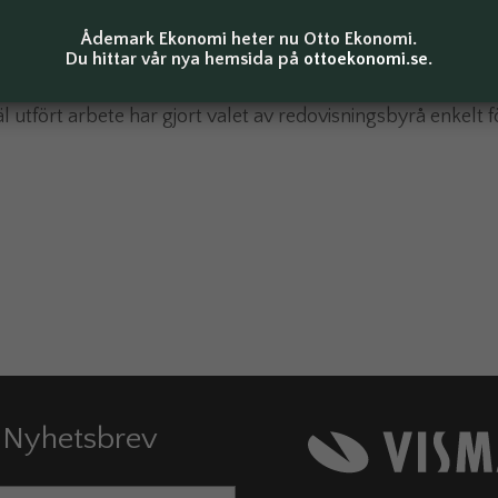
Ådemark Ekonomi heter nu Otto Ekonomi.
Du hittar vår nya hemsida på
ottoekonomi.se
.
levererar till våra kunder håller hög kvalitet, samma höga 
digt nöjda. De hjälper oss med alltifrån löpande bokföring, 
 utfört arbete har gjort valet av redovisningsbyrå enkelt f
Nyhetsbrev