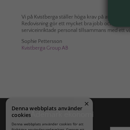
Vi på Kvistberga ställer höga krav på att det vi 
Redovisning gör ett mycket bra jobb och vi är väl
serviceinriktade personal tillsammans med ett väl
Sophie Pettersson
Kvistberga Group AB
×
Denna webbplats använder
Ådemark ekonomi
cookies
Denna webbplats använder cookies för att
Köpingsvägen 40
förbättra användarupplevelsen. Genom att